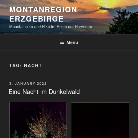
Skip
MONTANREGION
to
ERZGEBIRGE
content
Mountainbike und Hike im Reich der Harvester
Menu
TAG:
NACHT
POSTED
3. JANUARY 2022
ON
Eine Nacht im Dunkelwald